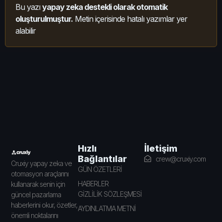
Bu yazı
yapay zeka destekli olarak otomatik
oluşturulmuştur.
Metin içerisinde hatalı yazımlar yer
alabilir
İletişim
Hızlı
Bağlantılar
crew@cruxiy.com
Cruxiy yapay zeka ve
GÜN ÖZETLERİ
otomasyon araçlarını
HABERLER
kullanarak senin için
GİZLİLİK SÖZLEŞMESİ
güncel pazarlama
haberlerini okur, özetler,
AYDINLATMA METNİ
önemli noktalarını