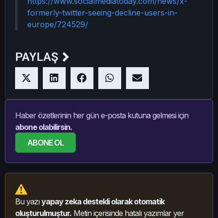
https://www.socialmediatoday.com/news/x-
formerly-twitter-seeing-decline-users-in-
europe/724529/
PAYLAŞ
Haber özetlerinin her gün e-posta kutuna gelmesi için
abone olabilirsin.
ABONE OL
Bu yazı
yapay zeka destekli olarak otomatik
oluşturulmuştur.
Metin içerisinde hatalı yazımlar yer