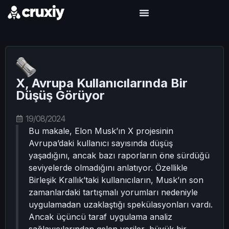
X, Avrupa Kullanıcılarında Bir
Düşüş Görüyor
19/08/2024
Bu makale, Elon Musk’ın X projesinin
Avrupa’daki kullanıcı sayısında düşüş
yaşadığını, ancak bazı raporların öne sürdüğü
seviyelerde olmadığını anlatıyor. Özellikle
Birleşik Krallık’taki kullanıcıların, Musk’ın son
zamanlardaki tartışmalı yorumları nedeniyle
uygulamadan uzaklaştığı spekülasyonları vardı.
Ancak üçüncü taraf uygulama analiz