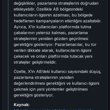
değişiklikler, pazarlama stratejilerini doğrudan
etkileyebilir. Özellikle AB bölgesindeki
kullanıcıların ilgisinin azalması, bu bölgede
hedeflenen kampanyaların etkinliğini azaltabilir.
Ayrıca, X’in kullanıcıları platformda tutma
çabalarının yetersiz kalması, pazarlama
stratejilerinin yeniden gözden geçirilmesi
gerektiğini gösteriyor. Pazarlamacılar, bu tür
verileri dikkate alarak, kullanıcıların ilgisini
çekecek ve onları platformda tutacak yeni
stratejiler geliştirmelidir.
Özetle, X’in AB’deki kullanıcı sayısındaki düşüş,
pazarlama stratejilerinin yeniden
değerlendirilmesi gerektiğini ve kullanıcı ilgisini
çekmek için yeni yöntemler geliştirilmesi
gerektiğini gösteriyor.
Kaynak: