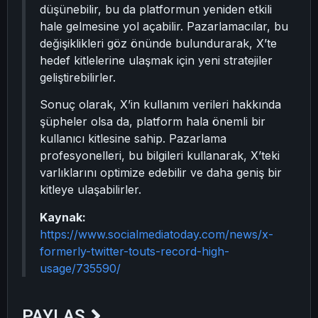
düşünebilir, bu da platformun yeniden etkili
hale gelmesine yol açabilir. Pazarlamacılar, bu
değişiklikleri göz önünde bulundurarak, X’te
hedef kitlelerine ulaşmak için yeni stratejiler
geliştirebilirler.
Sonuç olarak, X’in kullanım verileri hakkında
şüpheler olsa da, platform hala önemli bir
kullanıcı kitlesine sahip. Pazarlama
profesyonelleri, bu bilgileri kullanarak, X’teki
varlıklarını optimize edebilir ve daha geniş bir
kitleye ulaşabilirler.
Kaynak:
https://www.socialmediatoday.com/news/x-
formerly-twitter-touts-record-high-
usage/735590/
PAYLAŞ