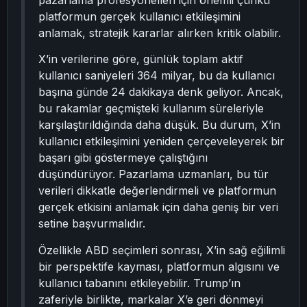
pazarlama profesyonelleri için önemli çünkü
platformun gerçek kullanıcı etkileşimini
anlamak, stratejik kararlar alırken kritik olabilir.
X’in verilerine göre, günlük toplam aktif
kullanıcı saniyeleri 364 milyar, bu da kullanıcı
başına günde 24 dakikaya denk geliyor. Ancak,
bu rakamlar geçmişteki kullanım süreleriyle
karşılaştırıldığında daha düşük. Bu durum, X’in
kullanıcı etkileşimini yeniden çerçeveleyerek bir
başarı gibi göstermeye çalıştığını
düşündürüyor. Pazarlama uzmanları, bu tür
verileri dikkatle değerlendirmeli ve platformun
gerçek etkisini anlamak için daha geniş bir veri
setine başvurmalıdır.
Özellikle ABD seçimleri sonrası, X’in sağ eğilimli
bir perspektife kayması, platformun algısını ve
kullanıcı tabanını etkileyebilir. Trump’ın
zaferiyle birlikte, markalar X’e geri dönmeyi