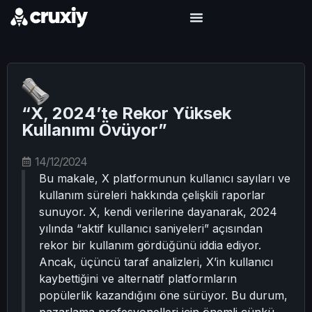
“X, 2024’te Rekor Yüksek
Kullanımı Övüyor”
14/12/2024
Bu makale, X platformunun kullanıcı sayıları ve
kullanım süreleri hakkında çelişkili raporlar
sunuyor. X, kendi verilerine dayanarak, 2024
yılında “aktif kullanıcı saniyeleri” açısından
rekor bir kullanım gördüğünü iddia ediyor.
Ancak, üçüncü taraf analizleri, X’in kullanıcı
kaybettiğini ve alternatif platformların
popülerlik kazandığını öne sürüyor. Bu durum,