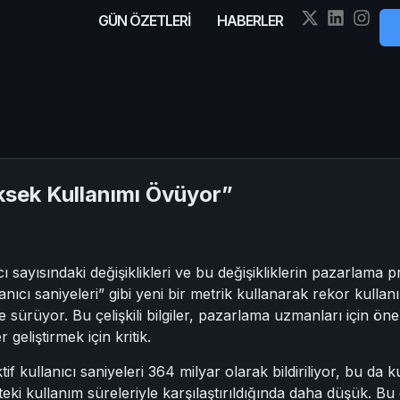
GÜN ÖZETLERİ
HABERLER
ksek Kullanımı Övüyor”
sayısındaki değişiklikleri ve bu değişikliklerin pazarlama pr
lanıcı saniyeleri” gibi yeni bir metrik kullanarak rekor kullan
e sürüyor. Bu çelişkili bilgiler, pazarlama uzmanları için ö
 geliştirmek için kritik.
tif kullanıcı saniyeleri 364 milyar olarak bildiriliyor, bu d
ki kullanım süreleriyle karşılaştırıldığında daha düşük. Bu 