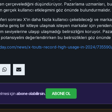
den çerçevelediğini düşündürüyor. Pazarlama uzmanları, bu t
un gerçek kullanıcı etkileşimini göz önünde bulundurmalıdır.
feri sonrası X’in daha fazla kullanıcı çekebileceği ve mark
 daha geniş bir kitleye ulaşmak isteyen markalar için yeniden
 seviyelerine ulaşıp ulaşmadığı belirsizliğini koruyor. Pazar
 potansiyelini değerlendirirken bu belirsizlikleri göz önünde
oday.com/news/x-touts-record-high-usage-in-2024/735590
ABONE OL
lmesi için
abone olabilirsin.