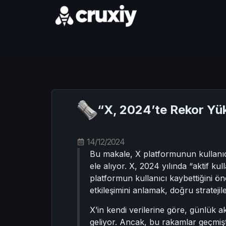
“X, 2024’te Rekor Yü
14/12/2024
Bu makale, X platformunun kullanıcı 
ele alıyor. X, 2024 yılında “aktif kul
platformun kullanıcı kaybettiğini ön
etkileşimini anlamak, doğru stratejiler
X’in kendi verilerine göre, günlük ak
geliyor. Ancak, bu rakamlar geçmişte