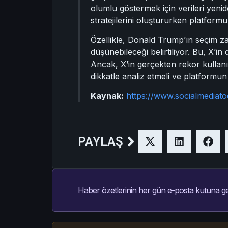
olumlu göstermek için verileri yeni
stratejilerini oluştururken platform
Özellikle, Donald Trump’ın seçim za
düşünebileceği belirtiliyor. Bu, X’in
Ancak, X’in gerçekten rekor kullanım
dikkatle analiz etmeli ve platformun
Kaynak:
https://www.socialmediat
PAYLAŞ
Haber özetlerinin her gün e-posta kutuna ge