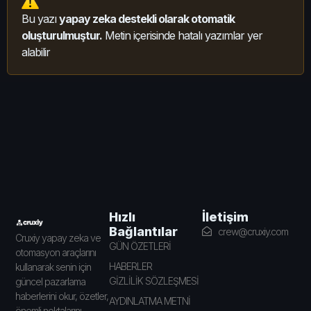
Bu yazı
yapay zeka destekli olarak otomatik
oluşturulmuştur.
Metin içerisinde hatalı yazımlar yer
alabilir
İletişim
Hızlı
Bağlantılar
crew@cruxiy.com
Cruxiy yapay zeka ve
GÜN ÖZETLERİ
otomasyon araçlarını
HABERLER
kullanarak senin için
GİZLİLİK SÖZLEŞMESİ
güncel pazarlama
haberlerini okur, özetler,
AYDINLATMA METNİ
önemli noktalarını