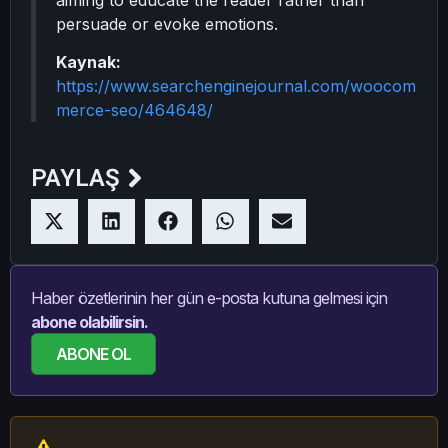
aiming to educate the reader rather than
persuade or evoke emotions.
Kaynak:
https://www.searchenginejournal.com/woocom
merce-seo/464648/
PAYLAŞ
Haber özetlerinin her gün e-posta kutuna gelmesi için
abone olabilirsin.
ABONE OL