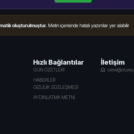
matik oluşturulmuştur.
Metin içerisinde hatalı yazımlar yer alabilir
Hızlı Bağlantılar
İletişim
GÜN ÖZETLERİ
crew@cruxiy
HABERLER
GİZLİLİK SÖZLEŞMESİ
AYDINLATMA METNİ