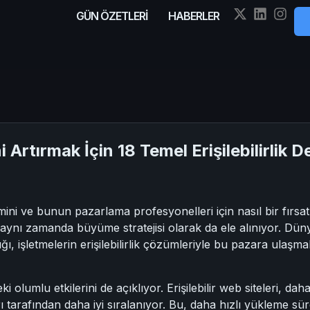
GÜN ÖZETLERİ
HABERLER
rtırmak İçin 18 Temel Erişilebilirlik De
önemini ve bunun pazarlama profesyonelleri için nasıl bir fırsa
 aynı zamanda büyüme stratejisi olarak da ele alınıyor. Düny
, işletmelerin erişilebilirlik çözümleriyle bu pazara ulaşmal
ki olumlu etkilerini de açıklıyor. Erişilebilir web siteleri, da
 tarafından daha iyi sıralanıyor. Bu, daha hızlı yükleme sü