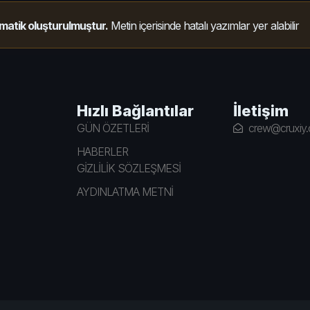
matik oluşturulmuştur.
Metin içerisinde hatalı yazımlar yer alabilir
Hızlı Bağlantılar
İletişim
GÜN ÖZETLERİ
crew@cruxiy
HABERLER
GİZLİLİK SÖZLEŞMESİ
AYDINLATMA METNİ