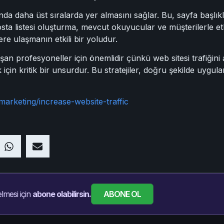
a daha üst sıralarda yer almasını sağlar. Bu, sayfa başlıklar
posta listesi oluşturma, mevcut okuyucular ve müşterilerle etki
elere ulaşmanın etkili bir yoludur.
an profesyoneller için önemlidir çünkü web sitesi trafiğini
mek için kritik bir unsurdur. Bu stratejiler, doğru şekilde uyg
marketing/increase-website-traffic
ABONE OL
lmesi için
abone olabilirsin.