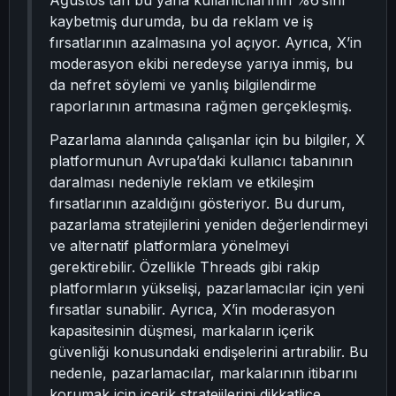
Ağustos’tan bu yana kullanıcılarının %6’sını
kaybetmiş durumda, bu da reklam ve iş
fırsatlarının azalmasına yol açıyor. Ayrıca, X’in
moderasyon ekibi neredeyse yarıya inmiş, bu
da nefret söylemi ve yanlış bilgilendirme
raporlarının artmasına rağmen gerçekleşmiş.
Pazarlama alanında çalışanlar için bu bilgiler, X
platformunun Avrupa’daki kullanıcı tabanının
daralması nedeniyle reklam ve etkileşim
fırsatlarının azaldığını gösteriyor. Bu durum,
pazarlama stratejilerini yeniden değerlendirmeyi
ve alternatif platformlara yönelmeyi
gerektirebilir. Özellikle Threads gibi rakip
platformların yükselişi, pazarlamacılar için yeni
fırsatlar sunabilir. Ayrıca, X’in moderasyon
kapasitesinin düşmesi, markaların içerik
güvenliği konusundaki endişelerini artırabilir. Bu
nedenle, pazarlamacılar, markalarının itibarını
korumak için içerik stratejilerini dikkatlice