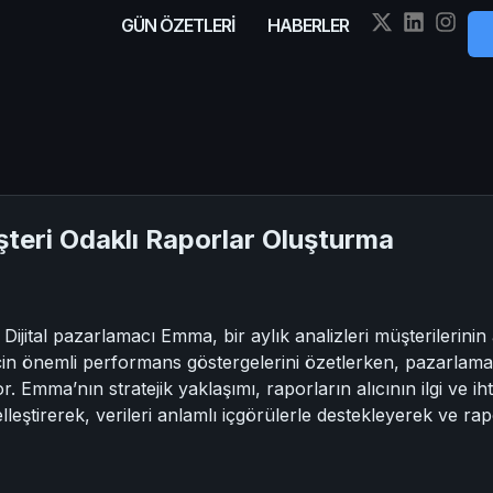
GÜN ÖZETLERİ
HABERLER
teri Odaklı Raporlar Oluşturma
Dijital pazarlamacı Emma, bir aylık analizleri müşterilerini
çin önemli performans göstergelerini özetlerken, pazarlam
r. Emma’nın stratejik yaklaşımı, raporların alıcının ilgi ve ih
leştirerek, verileri anlamlı içgörülerle destekleyerek ve rapo