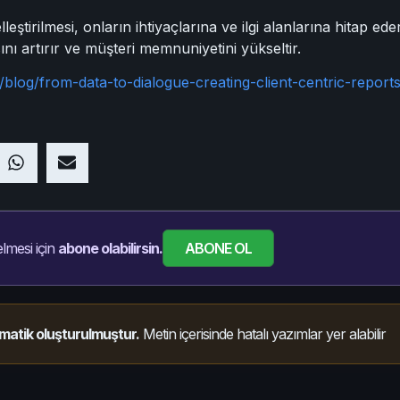
leştirilmesi, onların ihtiyaçlarına ve ilgi alanlarına hitap eder
ını artırır ve müşteri memnuniyetini yükseltir.
log/from-data-to-dialogue-creating-client-centric-reports
ABONE OL
lmesi için
abone olabilirsin.
matik oluşturulmuştur.
Metin içerisinde hatalı yazımlar yer alabilir