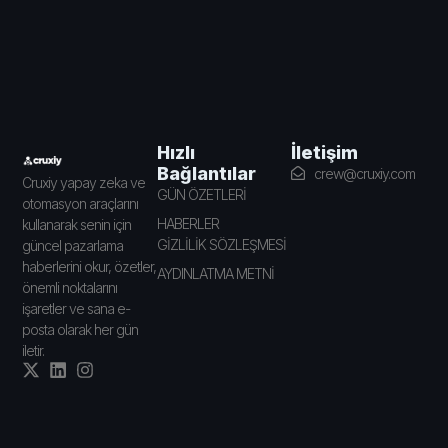
İletişim
Hızlı
Bağlantılar
crew@cruxiy.com
Cruxiy yapay zeka ve
GÜN ÖZETLERİ
otomasyon araçlarını
HABERLER
kullanarak senin için
GİZLİLİK SÖZLEŞMESİ
güncel pazarlama
haberlerini okur, özetler,
AYDINLATMA METNİ
önemli noktalarını
işaretler ve sana e-
posta olarak her gün
iletir.