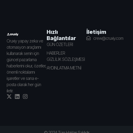
İletişim
Hızlı
Bağlantılar
crew@cruxiy.com
Cruxiy yapay zeka ve
GÜN ÖZETLERİ
otomasyon araçlarını
HABERLER
kullanarak senin için
GİZLİLİK SÖZLEŞMESİ
güncel pazarlama
haberlerini okur, özetler,
AYDINLATMA METNİ
önemli noktalarını
işaretler ve sana e-
posta olarak her gün
iletir.
© 2024 Tüm Hakları Saklıdır