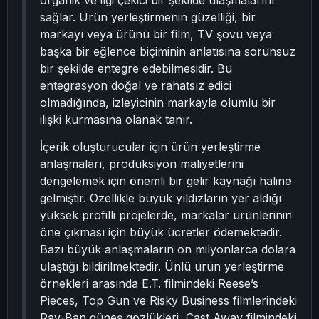
organik ve ilgi çekici bir şekilde ulaşmalarını
sağlar. Ürün yerleştirmenin güzelliği, bir
markayı veya ürünü bir film, TV şovu veya
başka bir eğlence biçiminin anlatısına sorunsuz
bir şekilde entegre edebilmesidir. Bu
entegrasyon doğal ve rahatsız edici
olmadığında, izleyicinin markayla olumlu bir
ilişki kurmasına olanak tanır.
İçerik oluşturucular için ürün yerleştirme
anlaşmaları, prodüksiyon maliyetlerini
dengelemek için önemli bir gelir kaynağı haline
gelmiştir. Özellikle büyük yıldızların yer aldığı
yüksek profilli projelerde, markalar ürünlerinin
öne çıkması için büyük ücretler ödemektedir.
Bazı büyük anlaşmaların on milyonlarca dolara
ulaştığı bildirilmektedir. Ünlü ürün yerleştirme
örnekleri arasında E.T. filmindeki Reese’s
Pieces, Top Gun ve Risky Business filmlerindeki
Ray-Ban güneş gözlükleri, Cast Away filmindeki