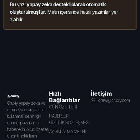
Bu yazı
yapay zeka destekli olarak otomatik
oluşturulmuştur.
Metin içerisinde hatalı yazımlar yer
alabilir
İletişim
Hızlı
Bağlantılar
crew@cruxiy.com
Cruxiy yapay zeka ve
GÜN ÖZETLERİ
otomasyon araçlarını
HABERLER
kullanarak senin için
GİZLİLİK SÖZLEŞMESİ
güncel pazarlama
haberlerini okur, özetler,
AYDINLATMA METNİ
önemli noktalarını