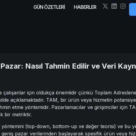
GÜN ÖZETLERİ
HABERLER
Pazar: Nasıl Tahmin Edilir ve Veri Kay
erde çalışanlar için oldukça önemlidir çünkü Toplam Adresl
şekilde açıklamaktadır. TAM, bir ürün veya hizmetin potans
tahmin etme yöntemidir. Pazarlamacılar ve girişimciler içi
 bir metriktir.
öntemini (top-down, bottom-up ve değer teorisi) ve bu yö
 geniş pazar verilerinden başlayarak spesifik ürün veya h