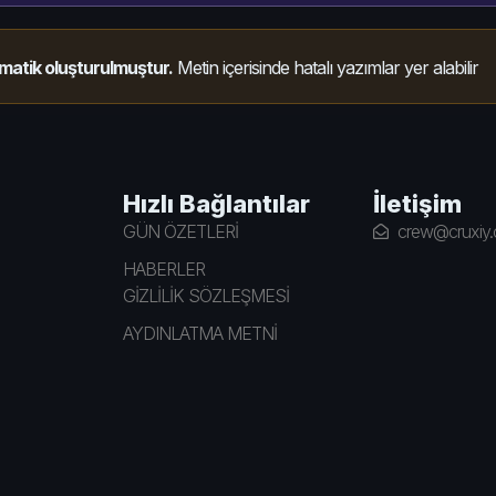
matik oluşturulmuştur.
Metin içerisinde hatalı yazımlar yer alabilir
Hızlı Bağlantılar
İletişim
GÜN ÖZETLERİ
crew@cruxiy
HABERLER
GİZLİLİK SÖZLEŞMESİ
AYDINLATMA METNİ