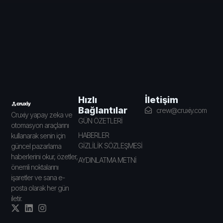
İletişim
Hızlı
Bağlantılar
crew@cruxiy.com
Cruxiy yapay zeka ve
GÜN ÖZETLERİ
otomasyon araçlarını
HABERLER
kullanarak senin için
GİZLİLİK SÖZLEŞMESİ
güncel pazarlama
haberlerini okur, özetler,
AYDINLATMA METNİ
önemli noktalarını
işaretler ve sana e-
posta olarak her gün
iletir.