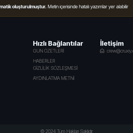
matik oluşturulmuştur.
Metin içerisinde hatalı yazımlar yer alabilir
Hızlı Bağlantılar
İletişim
GÜN ÖZETLERİ
crew@cruxiy
HABERLER
GİZLİLİK SÖZLEŞMESİ
AYDINLATMA METNİ
© 2024 Tüm Hakları Saklıdır