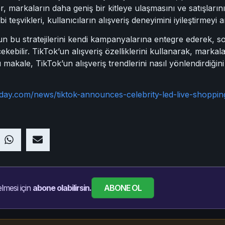
r, markaların daha geniş bir kitleye ulaşmasını ve satışlarını
bi teşvikleri, kullanıcıların alışveriş deneyimini iyileştirmeyi 
n bu stratejilerini kendi kampanyalarına entegre ederek, so
i çekebilir. TikTok’un alışveriş özelliklerini kullanarak, markal
Bu makale, TikTok’un alışveriş trendlerini nasıl yönlendirdiğ
day.com/news/tiktok-announces-celebrity-led-live-shoppin
ABONE OL
lmesi için
abone olabilirsin.