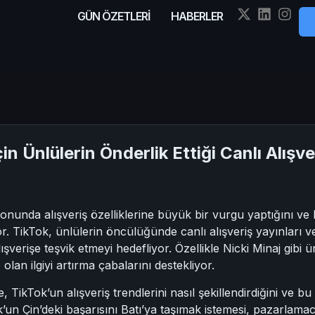
GÜN ÖZETLERİ
HABERLER
in Ünlülerin Önderlik Ettiği Canlı Alışv
onunda alışveriş özelliklerine büyük bir vurgu yaptığını v
r. TikTok, ünlülerin öncülüğünde canlı alışveriş yayınları
ışverişe teşvik etmeyi hedefliyor. Özellikle Nicki Minaj gibi ü
olan ilgiyi artırma çabalarını destekliyor.
ikTok’un alışveriş trendlerini nasıl şekillendirdiğini ve bu t
un Çin’deki başarısını Batı’ya taşımak istemesi, pazarlamacıl