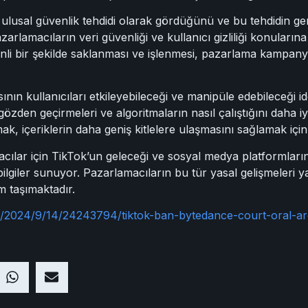
usal güvenlik tehdidi olarak gördüğünü ve bu tehdidin gerek
zarlamacıların veri güvenliği ve kullanıcı gizliliği konularına
venli bir şekilde saklanması ve işlenmesi, pazarlama kampanya
nın kullanıcıları etkileyebileceği ve manipüle edebileceği id
 gözden geçirmeleri ve algoritmaların nasıl çalıştığını daha iy
mak, içeriklerin daha geniş kitlelere ulaşmasını sağlamak için
ılar için TikTok’un geleceği ve sosyal medya platformların
lgiler sunuyor. Pazarlamacıların bu tür yasal gelişmeleri yak
 taşımaktadır.
/2024/9/14/24243794/tiktok-ban-bytedance-court-oral-ar