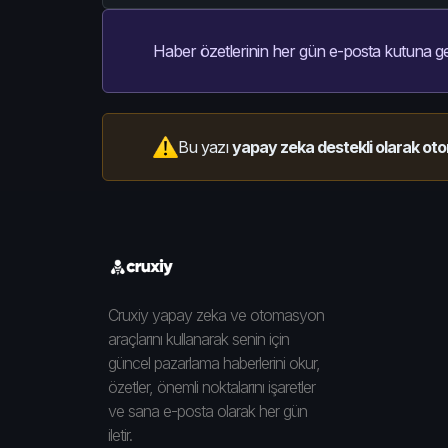
Haber özetlerinin her gün e-posta kutuna ge
Bu yazı
yapay zeka destekli olarak oto
Cruxiy yapay zeka ve otomasyon
araçlarını kullanarak senin için
güncel pazarlama haberlerini okur,
özetler, önemli noktalarını işaretler
ve sana e-posta olarak her gün
iletir.