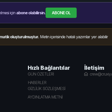
ABONE OL
lmesi için
abone olabilirsin.
matik oluşturulmuştur.
Metin içerisinde hatalı yazımlar yer alabilir
Hızlı Bağlantılar
İletişim
GÜN ÖZETLERİ
crew@cruxiy
HABERLER
GİZLİLİK SÖZLEŞMESİ
AYDINLATMA METNİ