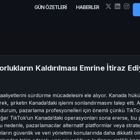
GÜN ÖZETLERİ
HABERLER
rlukların Kaldırılması Emrine İtiraz Ed
aliyetlerini sürdürme mücadelesini ele alıyor. Kanada hüküme
ek, şirketin Kanada’daki işlerini sonlandırmasını talep etti.
durum, pazarlama profesyonelleri için önemli çünkü TikTok
ir. Eğer TikTok’un Kanada’daki operasyonları sona ererse, b
Bu nedenle, pazarlamacılar alternatif platformlar veya stratej
rmların güvenlik ve veri yönetimi konularında daha dikkatli ol