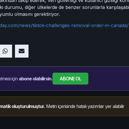
ından takip ederek, veri güvenliği ve kullanıcı gizliliği konul
daki durumu, diğer ülkelerde de benzer sorunlarla karşılaşab
yumlu olmasını gerektiriyor.
oday.com/news/tiktok-challenges-removal-order-in-canada
ABONE OL
lmesi için
abone olabilirsin.
matik oluşturulmuştur.
Metin içerisinde hatalı yazımlar yer alabilir