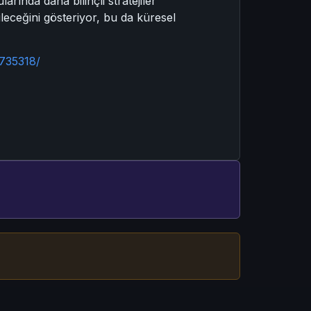
arında daha bilinçli stratejiler
ileceğini gösteriyor, bu da küresel
/735318/