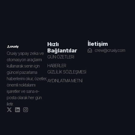
İletişim
Hızlı
Bağlantılar
crew@cruxiy.com
Cruxiy yapay zeka ve
GÜN ÖZETLERİ
otomasyon araçlarını
HABERLER
kullanarak senin için
GİZLİLİK SÖZLEŞMESİ
güncel pazarlama
haberlerini okur, özetler,
AYDINLATMA METNİ
önemli noktalarını
işaretler ve sana e-
posta olarak her gün
iletir.