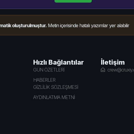
matik oluşturulmuştur.
Metin içerisinde hatalı yazımlar yer alabilir
Hızlı Bağlantılar
İletişim
GÜN ÖZETLERİ
crew@cruxiy
HABERLER
GİZLİLİK SÖZLEŞMESİ
AYDINLATMA METNİ