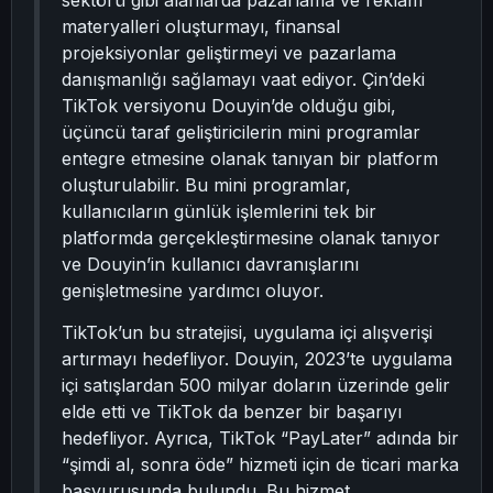
sektörü gibi alanlarda pazarlama ve reklam
materyalleri oluşturmayı, finansal
projeksiyonlar geliştirmeyi ve pazarlama
danışmanlığı sağlamayı vaat ediyor. Çin’deki
TikTok versiyonu Douyin’de olduğu gibi,
üçüncü taraf geliştiricilerin mini programlar
entegre etmesine olanak tanıyan bir platform
oluşturulabilir. Bu mini programlar,
kullanıcıların günlük işlemlerini tek bir
platformda gerçekleştirmesine olanak tanıyor
ve Douyin’in kullanıcı davranışlarını
genişletmesine yardımcı oluyor.
TikTok’un bu stratejisi, uygulama içi alışverişi
artırmayı hedefliyor. Douyin, 2023’te uygulama
içi satışlardan 500 milyar doların üzerinde gelir
elde etti ve TikTok da benzer bir başarıyı
hedefliyor. Ayrıca, TikTok “PayLater” adında bir
“şimdi al, sonra öde” hizmeti için de ticari marka
başvurusunda bulundu. Bu hizmet,