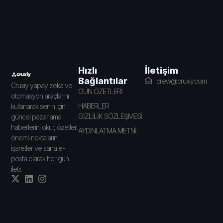
İletişim
Hızlı
Bağlantılar
crew@cruxiy.com
Cruxiy yapay zeka ve
GÜN ÖZETLERİ
otomasyon araçlarını
HABERLER
kullanarak senin için
GİZLİLİK SÖZLEŞMESİ
güncel pazarlama
haberlerini okur, özetler,
AYDINLATMA METNİ
önemli noktalarını
işaretler ve sana e-
posta olarak her gün
iletir.