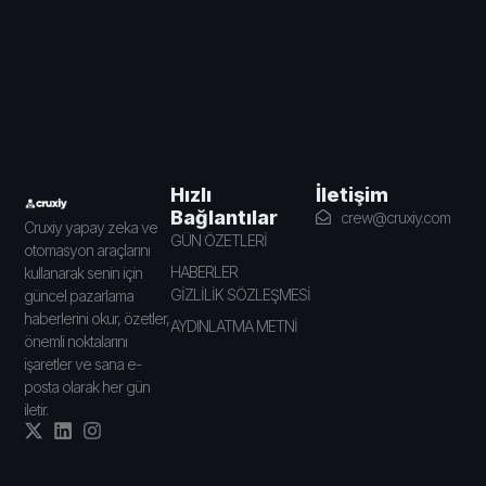
İletişim
Hızlı
Bağlantılar
crew@cruxiy.com
Cruxiy yapay zeka ve
GÜN ÖZETLERİ
otomasyon araçlarını
HABERLER
kullanarak senin için
GİZLİLİK SÖZLEŞMESİ
güncel pazarlama
haberlerini okur, özetler,
AYDINLATMA METNİ
önemli noktalarını
işaretler ve sana e-
posta olarak her gün
iletir.