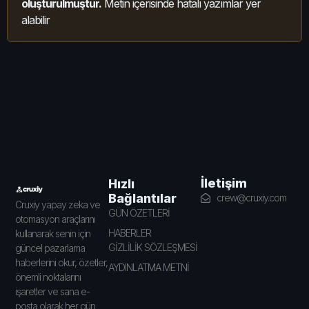
oluşturulmuştur.
Metin içerisinde hatalı yazımlar yer
alabilir
İletişim
Hızlı
Bağlantılar
crew@cruxiy.com
Cruxiy yapay zeka ve
GÜN ÖZETLERİ
otomasyon araçlarını
HABERLER
kullanarak senin için
GİZLİLİK SÖZLEŞMESİ
güncel pazarlama
haberlerini okur, özetler,
AYDINLATMA METNİ
önemli noktalarını
işaretler ve sana e-
posta olarak her gün