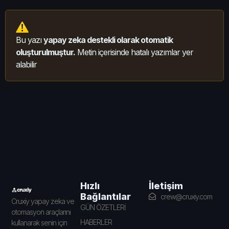
Bu yazı
yapay zeka destekli olarak otomatik
oluşturulmuştur.
Metin içerisinde hatalı yazımlar yer
alabilir
İletişim
Hızlı
Bağlantılar
crew@cruxiy.com
Cruxiy yapay zeka ve
GÜN ÖZETLERİ
otomasyon araçlarını
HABERLER
kullanarak senin için