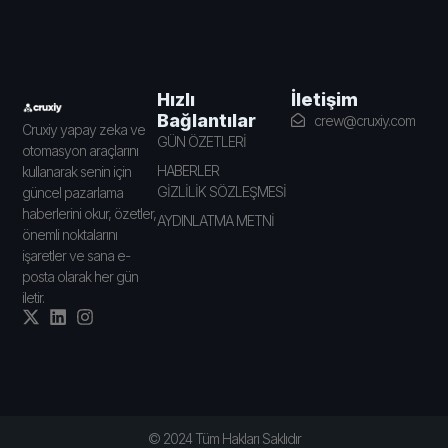
İletişim
Hızlı
Bağlantılar
crew@cruxiy.com
Cruxiy yapay zeka ve
GÜN ÖZETLERİ
otomasyon araçlarını
HABERLER
kullanarak senin için
GİZLİLİK SÖZLEŞMESİ
güncel pazarlama
haberlerini okur, özetler,
AYDINLATMA METNİ
önemli noktalarını
işaretler ve sana e-
posta olarak her gün
iletir.
© 2024 Tüm Hakları Saklıdır