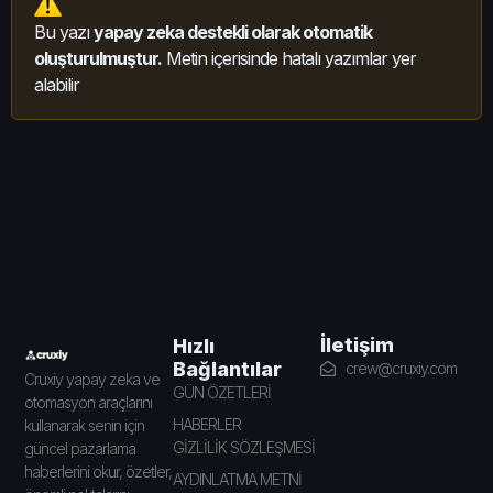
Bu yazı
yapay zeka destekli olarak otomatik
oluşturulmuştur.
Metin içerisinde hatalı yazımlar yer
alabilir
İletişim
Hızlı
Bağlantılar
crew@cruxiy.com
Cruxiy yapay zeka ve
GÜN ÖZETLERİ
otomasyon araçlarını
HABERLER
kullanarak senin için
GİZLİLİK SÖZLEŞMESİ
güncel pazarlama
haberlerini okur, özetler,
AYDINLATMA METNİ