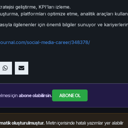
atejisi geliştirme, KPI’ları izleme.
luşturma, platformları optimize etme, analitik araçları kulla
a ilgilenenler için önemli bilgiler sunuyor ve kariyerlerini 
journal.com/social-media-career/348378/
ABONE OL
lmesi için
abone olabilirsin.
matik oluşturulmuştur.
Metin içerisinde hatalı yazımlar yer alabilir