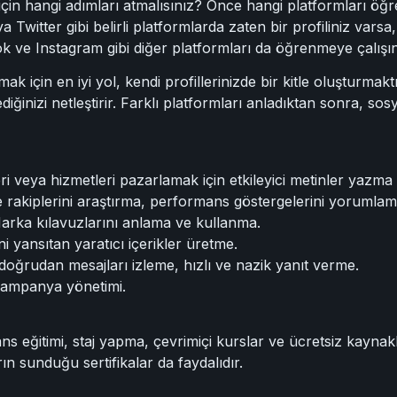
in hangi adımları atmalısınız? Önce hangi platformları öğr
 Twitter gibi belirli platformlarda zaten bir profiliniz varsa,
ok ve Instagram gibi diğer platformları da öğrenmeye çalışın
için en iyi yol, kendi profillerinizde bir kitle oluşturmaktı
iğinizi netleştirir. Farklı platformları anladıktan sonra, sos
ri veya hizmetleri pazarlamak için etkileyici metinler yazma 
e rakiplerini araştırma, performans göstergelerini yorumlam
Marka kılavuzlarını anlama ve kullanma.
ni yansıtan yaratıcı içerikler üretme.
doğrudan mesajları izleme, hızlı ve nazik yanıt verme.
 kampanya yönetimi.
s eğitimi, staj yapma, çevrimiçi kurslar ve ücretsiz kaynaklar
n sunduğu sertifikalar da faydalıdır.