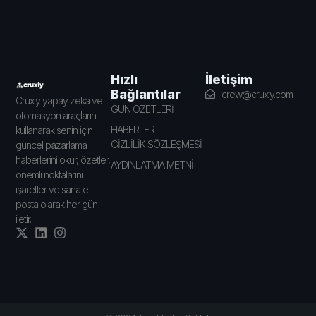
İletişim
Hızlı
Bağlantılar
crew@cruxiy.com
Cruxiy yapay zeka ve
GÜN ÖZETLERİ
otomasyon araçlarını
HABERLER
kullanarak senin için
GİZLİLİK SÖZLEŞMESİ
güncel pazarlama
haberlerini okur, özetler,
AYDINLATMA METNİ
önemli noktalarını
işaretler ve sana e-
posta olarak her gün
iletir.