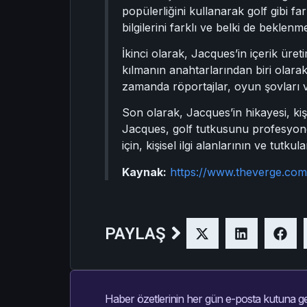
popülerliğini kullanarak golf gibi fa
bilgilerini farklı ve belki de beklenm
İkinci olarak, Jacques’in içerik üret
kılmanın anahtarlarından biri olara
zamanda röportajlar, oyun şovları ve g
Son olarak, Jacques’in hikayesi, kişi
Jacques, golf tutkusunu profesyonel 
için, kişisel ilgi alanlarının ve tutku
Kaynak:
https://www.theverge.co
PAYLAŞ
Haber özetlerinin her gün e-posta kutuna ge