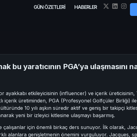
GÜN ÖZETLERİ
HABERLER
k bu yaratıcının PGA’ya ulaşmasını na
r ayakkabı etkileyicisinin (influencer) ve içerik üreticisin
içerik üretiminden, PGA (Profesyonel Golfçüler Birliği) ile ilg
ltüründe 10 yılı aşkın süredir aktif ve geniş bir takipçi kit
lanarak yeni bir izleyici kitlesine ulaşmayı başarmış.
de çalışanlar için önemli birkaç ders sunuyor. İlk olarak, Jac
lı alanlara genişletmenin önemini vurguluyor. Jacques, spo