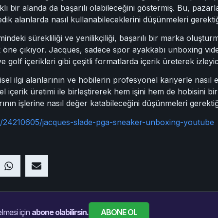
rklı bir alanda da başarılı olabileceğini göstermiş. Bu, pazar
edik alanlarda nasıl kullanabileceklerini düşünmeleri gerektiği
imindeki sürekliliği ve yenilikçiliği, başarılı bir marka oluşt
k öne çıkıyor. Jacques, sadece spor ayakkabı unboxing videol
olf içerikleri gibi çeşitli formatlarda içerik üreterek izleyici
sel ilgi alanlarının ve hobilerin profesyonel kariyerle nasıl e
içerik üretimi ile birleştirerek hem işini hem de hobisini bi
larının işlerine nasıl değer katabileceğini düşünmeleri gerektiği
m/24210605/jacques-slade-pga-sneaker-unboxing-youtube
ABONE OL
lmesi için
abone olabilirsin.