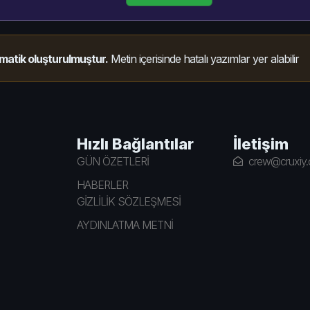
matik oluşturulmuştur.
Metin içerisinde hatalı yazımlar yer alabilir
Hızlı Bağlantılar
İletişim
GÜN ÖZETLERİ
crew@cruxiy
HABERLER
GİZLİLİK SÖZLEŞMESİ
AYDINLATMA METNİ