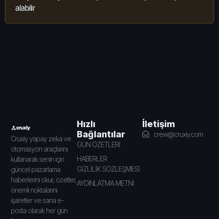
alabilir
İletişim
Hızlı
Bağlantılar
crew@cruxiy.com
Cruxiy yapay zeka ve
GÜN ÖZETLERİ
otomasyon araçlarını
HABERLER
kullanarak senin için
GİZLİLİK SÖZLEŞMESİ
güncel pazarlama
haberlerini okur, özetler,
AYDINLATMA METNİ
önemli noktalarını
işaretler ve sana e-
posta olarak her gün