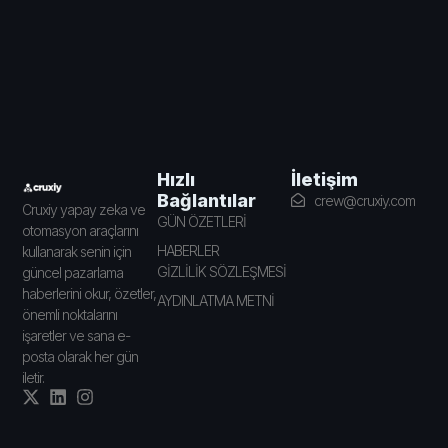
İletişim
Hızlı
Bağlantılar
crew@cruxiy.com
Cruxiy yapay zeka ve
GÜN ÖZETLERİ
otomasyon araçlarını
HABERLER
kullanarak senin için
GİZLİLİK SÖZLEŞMESİ
güncel pazarlama
haberlerini okur, özetler,
AYDINLATMA METNİ
önemli noktalarını
işaretler ve sana e-
posta olarak her gün
iletir.