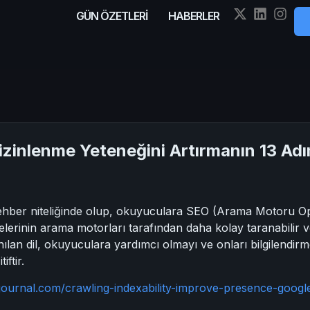
GÜN ÖZETLERİ
HABERLER
izinlenme Yeteneğini Artırmanın 13 Adı
e rehber niteliğinde olup, okuyuculara SEO (Arama Motoru 
lerinin arama motorları tarafından daha kolay taranabilir ve d
lanılan dil, okuyuculara yardımcı olmayı ve onları bilgilendi
ftir.
journal.com/crawling-indexability-improve-presence-googl