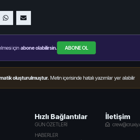
ABONE OL
lmesi için
abone olabilirsin.
matik oluşturulmuştur.
Metin içerisinde hatalı yazımlar yer alabilir
Hızlı Bağlantılar
İletişim
GÜN ÖZETLERİ
crew@cruxiy
HABERLER