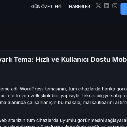
GÜN ÖZETLERİ
HABERLER
rlı Tema: Hızlı ve Kullanıcı Dostu Mob
me adlı WordPress temasının, tüm cihazlarda harika görün
ı dostu ve özelleştirilebilir yapısıyla, teknik bilgiye sahip o
ma alanında çalışanlar için bu makale, marka itibarını artırm
sitenizin tüm cihazlarda uyumlu görünmesini sağlayarak kul
 sıralamalarınızı yükselterek daha fazla trafik ve potansiye