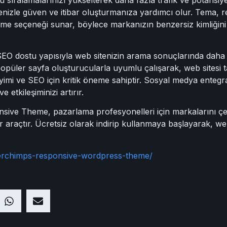
lenizle güven ve itibar oluşturmanıza yardımcı olur. Tema, r
tirme seçeneği sunar, böylece markanızın benzersiz kimliğini 
 dostu yapısıyla web sitenizin arama sonuçlarında daha ü
opüler sayfa oluşturucularla uyumlu çalışarak, web sitesi t
eyimi ve SEO için kritik öneme sahiptir. Sosyal medya enteg
 etkileşiminizi artırır.
ve Theme, pazarlama profesyonelleri için markalarını çevr
 araçtır. Ücretsiz olarak indirip kullanmaya başlayarak, web
berchimps-responsive-wordpress-theme/