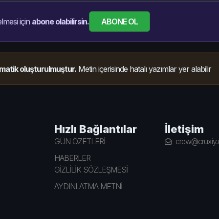
ABONE OL
lmesi için
abone olabilirsin.
matik oluşturulmuştur.
Metin içerisinde hatalı yazımlar yer alabilir
Hızlı Bağlantılar
İletişim
GÜN ÖZETLERİ
crew@cruxiy
HABERLER
GİZLİLİK SÖZLEŞMESİ
AYDINLATMA METNİ