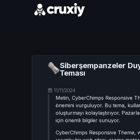
Siberşempanzeler Duya
Teması
11/11/2024
Metin, CyberChimps Responsive The
önemini vurguluyor. Bu tema, kullanıc
oluşturmayı kolaylaştırıyor. Pazarla
için önemli bilgiler sunuyor.
CyberChimps Responsive Theme, web 
uyumlu bir web sitesi, arama motoru