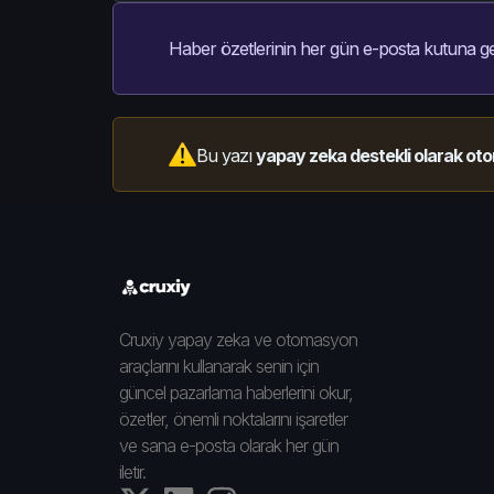
Haber özetlerinin her gün e-posta kutuna ge
Bu yazı
yapay zeka destekli olarak oto
Cruxiy yapay zeka ve otomasyon
araçlarını kullanarak senin için
güncel pazarlama haberlerini okur,
özetler, önemli noktalarını işaretler
ve sana e-posta olarak her gün
iletir.