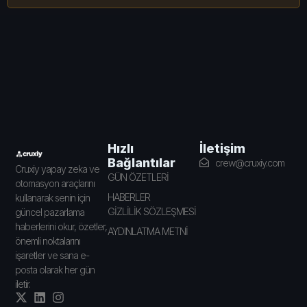
İletişim
Hızlı
Bağlantılar
crew@cruxiy.com
Cruxiy yapay zeka ve
GÜN ÖZETLERİ
otomasyon araçlarını
HABERLER
kullanarak senin için
GİZLİLİK SÖZLEŞMESİ
güncel pazarlama
haberlerini okur, özetler,
AYDINLATMA METNİ
önemli noktalarını
işaretler ve sana e-
posta olarak her gün
iletir.