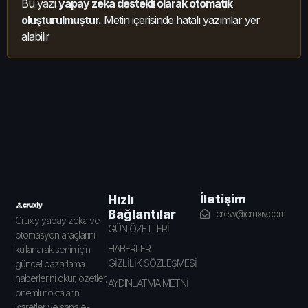
Bu yazı
yapay zeka destekli olarak otomatik
oluşturulmuştur.
Metin içerisinde hatalı yazımlar yer
alabilir
İletişim
Hızlı
Bağlantılar
crew@cruxiy.com
Cruxiy yapay zeka ve
GÜN ÖZETLERİ
otomasyon araçlarını
HABERLER
kullanarak senin için
GİZLİLİK SÖZLEŞMESİ
güncel pazarlama
haberlerini okur, özetler,
AYDINLATMA METNİ
önemli noktalarını
işaretler ve sana e-