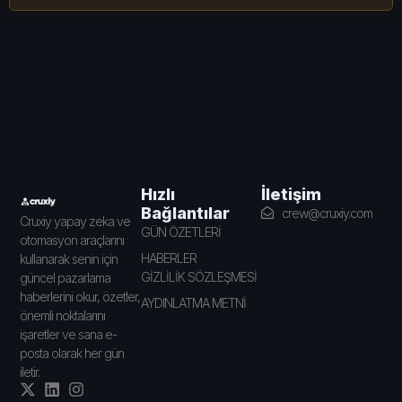
İletişim
Hızlı
Bağlantılar
crew@cruxiy.com
Cruxiy yapay zeka ve
GÜN ÖZETLERİ
otomasyon araçlarını
HABERLER
kullanarak senin için
GİZLİLİK SÖZLEŞMESİ
güncel pazarlama
haberlerini okur, özetler,
AYDINLATMA METNİ
önemli noktalarını
işaretler ve sana e-
posta olarak her gün
iletir.