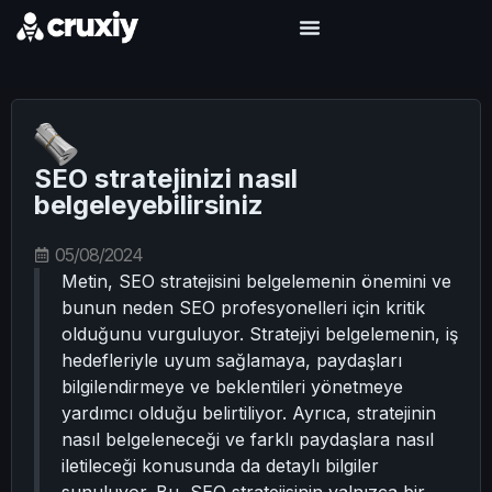
SEO stratejinizi nasıl
belgeleyebilirsiniz
05/08/2024
Metin, SEO stratejisini belgelemenin önemini ve
bunun neden SEO profesyonelleri için kritik
olduğunu vurguluyor. Stratejiyi belgelemenin, iş
hedefleriyle uyum sağlamaya, paydaşları
bilgilendirmeye ve beklentileri yönetmeye
yardımcı olduğu belirtiliyor. Ayrıca, stratejinin
nasıl belgeleneceği ve farklı paydaşlara nasıl
iletileceği konusunda da detaylı bilgiler