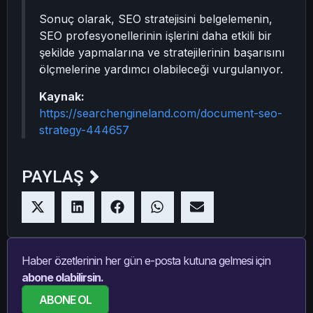
Sonuç olarak, SEO stratejisini belgelemenin,
SEO profesyonellerinin işlerini daha etkili bir
şekilde yapmalarına ve stratejilerinin başarısını
ölçmelerine yardımcı olabileceği vurgulanıyor.
Kaynak:
https://searchengineland.com/document-seo-
strategy-444657
PAYLAŞ
Haber özetlerinin her gün e-posta kutuna gelmesi için
abone olabilirsin.
ABONE OL