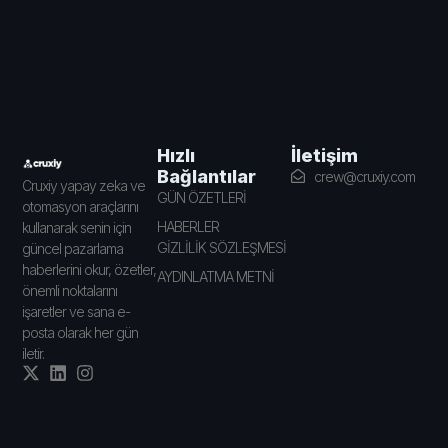
İletişim
Hızlı
Bağlantılar
crew@cruxiy.com
Cruxiy yapay zeka ve
GÜN ÖZETLERİ
otomasyon araçlarını
HABERLER
kullanarak senin için
GİZLİLİK SÖZLEŞMESİ
güncel pazarlama
haberlerini okur, özetler,
AYDINLATMA METNİ
önemli noktalarını
işaretler ve sana e-
posta olarak her gün
iletir.