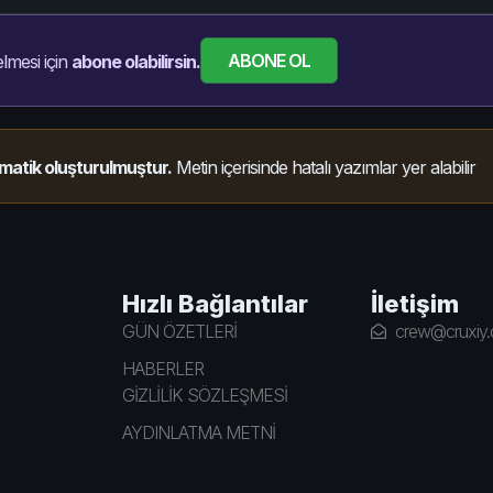
ABONE OL
lmesi için
abone olabilirsin.
matik oluşturulmuştur.
Metin içerisinde hatalı yazımlar yer alabilir
Hızlı Bağlantılar
İletişim
GÜN ÖZETLERİ
crew@cruxiy
HABERLER
GİZLİLİK SÖZLEŞMESİ
AYDINLATMA METNİ