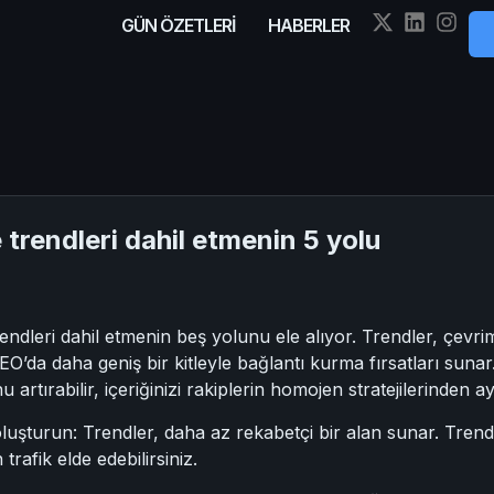
GÜN ÖZETLERİ
HABERLER
e trendleri dahil etmenin 5 yolu
rendleri dahil etmenin beş yolunu ele alıyor. Trendler, çevr
EO’da daha geniş bir kitleyle bağlantı kurma fırsatları suna
artırabilir, içeriğinizi rakiplerin homojen stratejilerinden ayı
 oluşturun: Trendler, daha az rekabetçi bir alan sunar. Trendl
rafik elde edebilirsiniz.