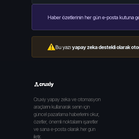
Haber özetlerinin her gün e-posta kutuna ge
Bu yazı
yapay zeka destekli olarak oto
Cruxiy yapay zeka ve otomasyon
araçlarını kullanarak senin için
güncel pazarlama haberlerini okur,
özetler, önemli noktalarını işaretler
ve sana e-posta olarak her gün
iletir.