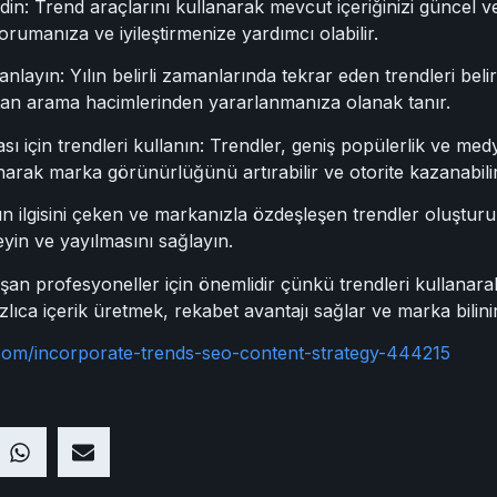
din: Trend araçlarını kullanarak mevcut içeriğinizi güncel v
orumanıza ve iyileştirmenize yardımcı olabilir.
anlayın: Yılın belirli zamanlarında tekrar eden trendleri belir
rtan arama hacimlerinden yararlanmanıza olanak tanır.
sı için trendleri kullanın: Trendler, geniş popülerlik ve medya
narak marka görünürlüğünü artırabilir ve otorite kazanabilir
arın ilgisini çeken ve markanızla özdeşleşen trendler oluştur
eyin ve yayılmasını sağlayın.
n profesyoneller için önemlidir çünkü trendleri kullanarak iç
ızlıca içerik üretmek, rekabet avantajı sağlar ve marka bilinirli
.com/incorporate-trends-seo-content-strategy-444215