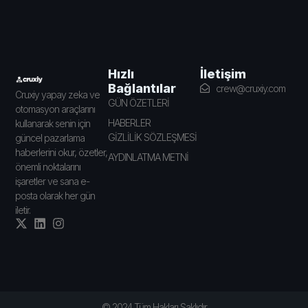
İletişim
Hızlı
Bağlantılar
crew@cruxiy.com
Cruxiy yapay zeka ve
GÜN ÖZETLERİ
otomasyon araçlarını
HABERLER
kullanarak senin için
GİZLİLİK SÖZLEŞMESİ
güncel pazarlama
haberlerini okur, özetler,
AYDINLATMA METNİ
önemli noktalarını
işaretler ve sana e-
posta olarak her gün
iletir.
© 2024 Tüm Hakları Saklıdır