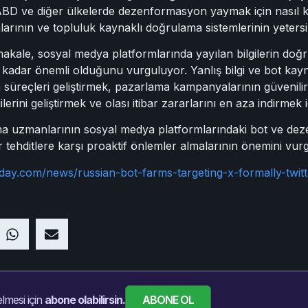
n ABD ve diğer ülkelerde dezenformasyon yaymak için nasıl k
arının ve topluluk kaynaklı doğrulama sistemlerinin yetersiz
makale, sosyal medya platformlarında yayılan bilgilerin do
 kadar önemli olduğunu vurguluyor. Yanlış bilgi ve bot kayn
süreçleri geliştirmek, pazarlama kampanyalarının güvenilirliği
lerini geliştirmek ve olası itibar zararlarını en aza indirmek 
a uzmanlarının sosyal medya platformlarındaki bot ve deze
ür tehditlere karşı proaktif önlemler almalarının önemini vur
day.com/news/russian-bot-farms-targeting-x-formally-twit
ABONE OL
lmesi için
abone olabilirsin.