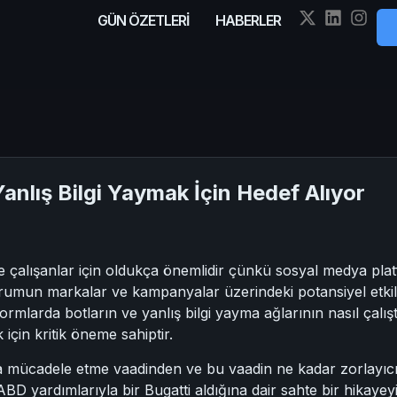
GÜN ÖZETLERİ
HABERLER
 Yanlış Bilgi Yaymak İçin Hedef Alıyor
rde çalışanlar için oldukça önemlidir çünkü sosyal medya platf
durumun markalar ve kampanyalar üzerindeki potansiyel etkile
formlarda botların ve yanlış bilgi yayma ağlarının nasıl çalış
 için kritik öneme sahiptir.
la mücadele etme vaadinden ve bu vaadin ne kadar zorlayıc
D yardımlarıyla bir Bugatti aldığına dair sahte bir hikayeyi 