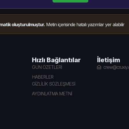
matik oluşturulmuştur.
Metin içerisinde hatalı yazımlar yer alabilir
Hızlı Bağlantılar
İletişim
GÜN ÖZETLERİ
crew@cruxiy
HABERLER
GİZLİLİK SÖZLEŞMESİ
AYDINLATMA METNİ