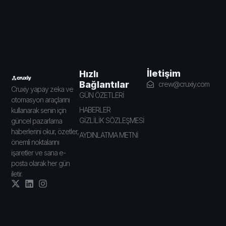
İletişim
Hızlı
Bağlantılar
crew@cruxiy.com
Cruxiy yapay zeka ve
GÜN ÖZETLERİ
otomasyon araçlarını
HABERLER
kullanarak senin için
GİZLİLİK SÖZLEŞMESİ
güncel pazarlama
haberlerini okur, özetler,
AYDINLATMA METNİ
önemli noktalarını
işaretler ve sana e-
posta olarak her gün
iletir.