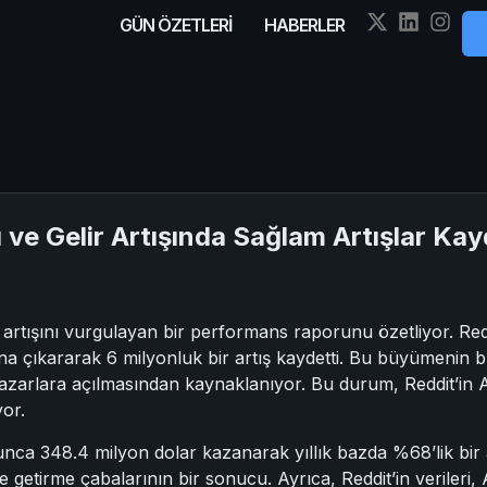
GÜN ÖZETLERİ
HABERLER
ı ve Gelir Artışında Sağlam Artışlar Kay
ir artışını vurgulayan bir performans raporunu özetliyor. R
na çıkararak 6 milyonluk bir artış kaydetti. Bu büyümenin bü
ı pazarlara açılmasından kaynaklanıyor. Bu durum, Reddit’in
yor.
nca 348.4 milyon dolar kazanarak yıllık bazda %68’lik bir ar
tirme çabalarının bir sonucu. Ayrıca, Reddit’in verileri, AI g