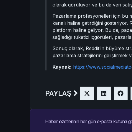
olarak görülüyor ve bu da veri satı
Pazarlama profesyonelleri için bu ma
kanalı haline getirdiğini gösteriyor.
platform haline geliyor. Bu da, pazar
sağladığı tüketici içgörüleri, pazarl
Sonuç olarak, Reddit’in büyüme strate
pazarlama stratejilerini geliştirmek v
Kaynak:
https://www.socialmediat
PAYLAŞ
Haber özetlerinin her gün e-posta kutuna ge