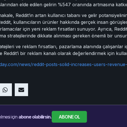
şlarından elde edilen gelirin %547 oranında artmasına katk
kale, Reddit’in artan kullanıcı tabanı ve gelir potansiyelin
 Reddit, kullanıcıların ürünler hakkında gerçek insan görüşleri
lamacılar için yeni reklam fırsatları sunuyor. Ayrıca, Reddit’i
ama stratejilerinde dikkate alınması gereken önemli bir unsur 
jileri ve reklam fırsatları, pazarlama alanında çalışanlar içi
e Reddit’i bir reklam kanalı olarak değerlendirmek için kullanı
oday.com/news/reddit-posts-solid-increases-users-revenue
ABONE OL
lmesi için
abone olabilirsin.