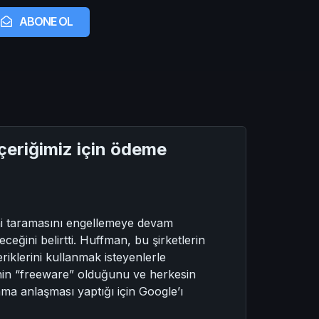
ABONE OL
çeriğimiz için ödeme
ini taramasını engellemeye devam
eğini belirtti. Huffman, bu şirketlerin
eriklerini kullanmak isteyenlerle
inin “freeware” olduğunu ve herkesin
lama anlaşması yaptığı için Google’ı