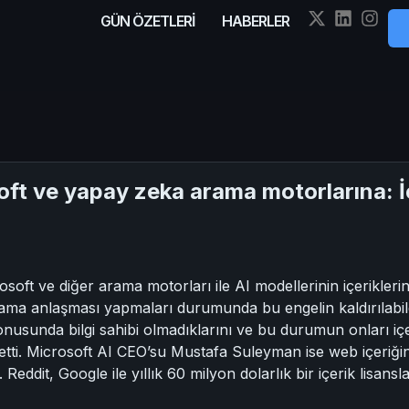
GÜN ÖZETLERİ
HABERLER
ft ve yapay zeka arama motorlarına: İ
oft ve diğer arama motorları ile AI modellerinin içerikler
slama anlaşması yapmaları durumunda bu engelin kaldırılabilec
 konusunda bilgi sahibi olmadıklarını ve bu durumun onları iç
etti. Microsoft AI CEO’su Mustafa Suleyman ise web içeriğ
 Reddit, Google ile yıllık 60 milyon dolarlık bir içerik lisans