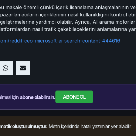
u makale önemli çünkü içerik lisanslama anlaşmalarının ve v
 pazarlamacıların içeriklerinin nasıl kullanıldığını kontrol e
r geliştirmelerine yardımcı olabilir. Ayrıca, AI arama motorlar
atformlardan nasıl trafik çekebileceklerini anlamalarına yard
.com/reddit-ceo-microsoft-ai-search-content-444616
ABONE OL
lmesi için
abone olabilirsin.
matik oluşturulmuştur.
Metin içerisinde hatalı yazımlar yer alabilir