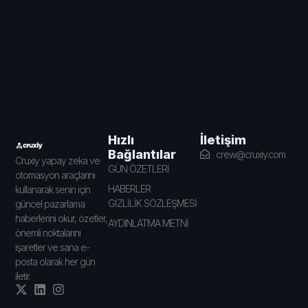
İletişim
Hızlı
Bağlantılar
crew@cruxiy.com
Cruxiy yapay zeka ve
GÜN ÖZETLERİ
otomasyon araçlarını
HABERLER
kullanarak senin için
GİZLİLİK SÖZLEŞMESİ
güncel pazarlama
haberlerini okur, özetler,
AYDINLATMA METNİ
önemli noktalarını
işaretler ve sana e-
posta olarak her gün
iletir.