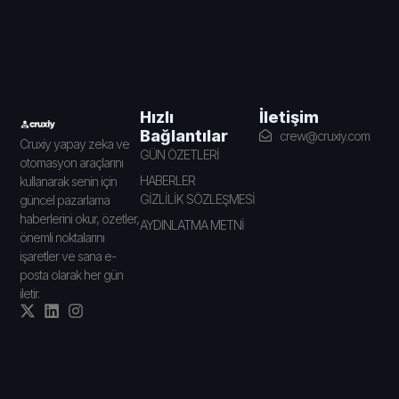
İletişim
Hızlı
Bağlantılar
crew@cruxiy.com
Cruxiy yapay zeka ve
GÜN ÖZETLERİ
otomasyon araçlarını
HABERLER
kullanarak senin için
GİZLİLİK SÖZLEŞMESİ
güncel pazarlama
haberlerini okur, özetler,
AYDINLATMA METNİ
önemli noktalarını
işaretler ve sana e-
posta olarak her gün
iletir.