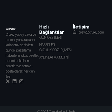
İletişim
Hızlı
Bağlantılar
crew@cruxiy.com
Cruxiy yapay zeka ve
GÜN ÖZETLERİ
otomasyon araçlarını
HABERLER
kullanarak senin için
GİZLİLİK SÖZLEŞMESİ
güncel pazarlama
haberlerini okur, özetler,
AYDINLATMA METNİ
önemli noktalarını
işaretler ve sana e-
posta olarak her gün
iletir.
© 2024 Tüm Hakları Saklıdır