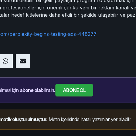
a sürdürülebilir bir gelir paylaşım programı oluşturmak için y
 profesyoneller için önemli çünkü yeni bir reklam kanalı v
lar hedef kitlelerine daha etkili bir şekilde ulaşabilir ve paz
com/perplexity-begins-testing-ads-448277
ABONE OL
lmesi için
abone olabilirsin.
matik oluşturulmuştur.
Metin içerisinde hatalı yazımlar yer alabilir