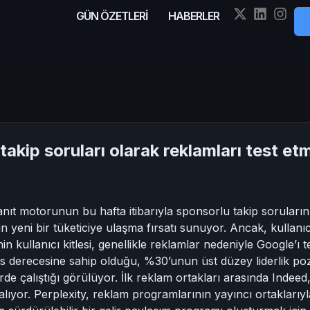
GÜN ÖZETLERİ
HABERLER
takip soruları olarak reklamları test et
anıt motorunun bu hafta itibarıyla sponsorlu takip soruları
in yeni bir tüketiciye ulaşma fırsatı sunuyor. Ancak, kullanıc
in kullanıcı kitlesi, genellikle reklamlar nedeniyle Google’ı 
sans derecesine sahip olduğu, %30’unun üst düzey liderlik 
erde çalıştığı görülüyor. İlk reklam ortakları arasında Inde
yor. Perplexity, reklam programlarının yayıncı ortaklarıyl