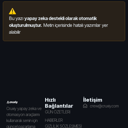
Bu yazı
yapay zeka destekli olarak otomatik
oluşturulmuştur.
Metin içerisinde hatalı yazımlar yer
alabilir
İletişim
Hızlı
Bağlantılar
crew@cruxiy.com
Cruxiy yapay zeka ve
GÜN ÖZETLERİ
otomasyon araçlarını
HABERLER
kullanarak senin için
GİZLİLİK SÖZLEŞMESİ
güncel pazarlama