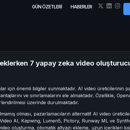
GÜN ÖZETLERİ
HABERLER
beklerken 7 yapay zeka video oluşturu
 için önemli bilgiler sunmaktadır. AI video üreticilerinin paz
vantajlarını ve sınırlamalarını ele almaktadır. Özellikle, Op
erlendirilmesi üzerinde durulmaktadır.
amış olması, pazarlamacıların alternatif AI video üreticiler
ideo AI, Kapwing, Lumen5, Pictory, Runway ML ve Synthesia 
video oluşturma, otomatik altyazı ekleme, uzun içerikleri kıs