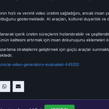
nın hızlı ve verimli video üretimi sağladığını, ancak insan yar
olduğunu göstermektedir. AI araçları, kültürel duyarlılık ve
anarak içerik üretim süreçlerini hızlandırabilir ve çeşitlendir
ün kalitesini artırmak için insan dokunuşunu eklemeleri ön
zarlama stratejilerini geliştirmek için güçlü araçlar sunmakta
ktedir.
.com/ai-video-generators-evaluated-445332