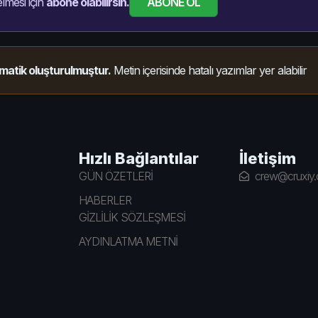
ABONE OL
lmesi için
abone olabilirsin.
matik oluşturulmuştur.
Metin içerisinde hatalı yazımlar yer alabilir
Hızlı Bağlantılar
İletişim
GÜN ÖZETLERİ
crew@cruxiy
HABERLER
GİZLİLİK SÖZLEŞMESİ
AYDINLATMA METNİ