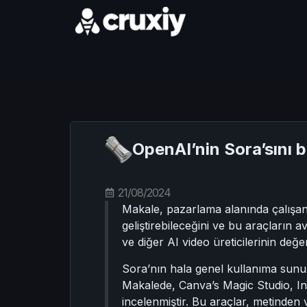
OpenAI’nin Sora’sını 
21/08/2024
Makale, pazarlama alanında çalışanlar
geliştirebileceğini ve bu araçların a
ve diğer AI video üreticilerinin değ
Sora’nın hala genel kullanıma sunulm
Makalede, Canva’s Magic Studio, InV
incelenmiştir. Bu araçlar, metinden 