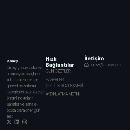
İletişim
Hızlı
Bağlantılar
crew@cruxiy.com
Cruxiy yapay zeka ve
GÜN ÖZETLERİ
otomasyon araçlarını
HABERLER
kullanarak senin için
GİZLİLİK SÖZLEŞMESİ
güncel pazarlama
haberlerini okur, özetler,
AYDINLATMA METNİ
önemli noktalarını
işaretler ve sana e-
posta olarak her gün
iletir.